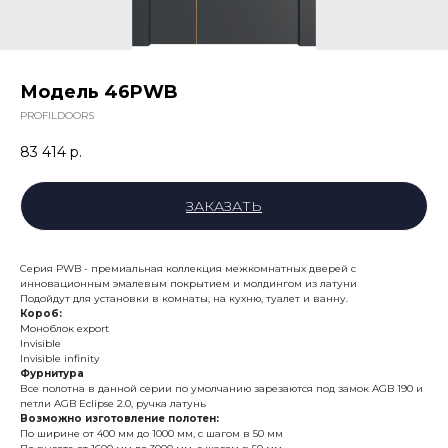
Модель 46PWB
PROFILDOORS
83 414
р.
ЗАКАЗАТЬ
Серия PWB - премиальная коллекция межкомнатных дверей с
инновационным эмалевым покрытием и молдингом из латуни
Подойдут для установки в комнаты, на кухню, туалет и ванну.
Короб:
Моноблок export
Invisible
Invisible infinity
Фурнитура
Все полотна в данной серии по умолчанию зарезаются под замок AGB 190 и
петли AGB Eclipse 2.0, ручка латунь
Возможно изготовление полотен:
По ширине от 400 мм до 1000 мм, с шагом в 50 мм