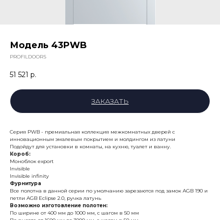
Модель 43PWB
PROFILDOORS
51 521
р.
ЗАКАЗАТЬ
Серия PWB - премиальная коллекция межкомнатных дверей с
инновационным эмалевым покрытием и молдингом из латуни
Подойдут для установки в комнаты, на кухню, туалет и ванну.
Короб:
Моноблок export
Invisible
Invisible infinity
Фурнитура
Все полотна в данной серии по умолчанию зарезаются под замок AGB 190 и
петли AGB Eclipse 2.0, ручка латунь
Возможно изготовление полотен:
По ширине от 400 мм до 1000 мм, с шагом в 50 мм