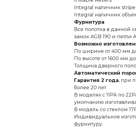
Invisible Revers
Integral наличник stripe
Integral наличник объё
Фурнитура
Все полотна в данной 
замок AGB 190 и петли A
Возможно изготовлен
По ширине от 400 мм до
По высоте от 1600 мм до
Толщина дверного поло
Автоматический поро
Гарантия 2 года
, при 
более 20 лет
В моделях с 11РА по 2
умолчанию изготавлива
В модель со стеклом 17
Индивидуальное изгото
фурнитуру.