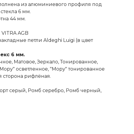
полнена из алюминиевого профиля под
стекла 6 мм.
тна 44 мм.
к VITRA AGB
акладные петли Aldeghi Luigi (в цвет
екс 6 мм.
ное, Матовое, Зеркало, Тонированное,
Мору" осветленное, "Мору" тонированное
я сторона рифлёная.
орт серый, Ромб серебро, Ромб черный,